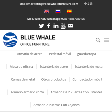
Email:marketing@bluewhalefurniture.com
中文站
Mob/Wechat/Whatsapp:0086-15837989195
Productos
Gabinete del cajón
Gabinete de acero
Archivador de metal con 2
Armario corto de dos
Armario de acero
Pedestal móvil
guardarropa
cajones
puertas
Armario de acero de una
Pedestal móvil con 3
Armario De Dormitorio
Mesa de oficina
Estantería de acero
Estantería de metal
Archivador vertical de 2
Armarios de
puerta
cajones
cajones
almacenamiento de acero
Armario de 2 puertas 
Escritorio de oficina de
Estantes de
Estantes de metal para
Camas de metal
Otros productos
Compactador móvil
Taquillas de metal de 2
Pedestal móvil metálico 3
espejo
Gabinete de documentos
Armarios de
acero
almacenamiento de metal
libros
niveles
cajones
de 3 cajones
almacenamiento de metal
Armario de dos puerta
Litera de acero
Carro utilitario con ruedas
Armario armario corto
Armario De 2 Puertas Con Estantes
Escritorio de oficina de
Bastidores de
Caja de libro de acero
Casilleros con cerradura de
Pedestal móvil de 3 cajones
de metal
Archivador vertical de 3
Armario corredizo corto de
metal
almacenamiento de metal
Armario 2 Puertas
3 niveles
cajones
dos puertas de vidrio
Armario 2 Puertas Con Cajones
Gabinetes de
Escritorio de oficina con
Estante de metal
Armario medio con pu
Taquillas de 6 niveles
almacenamiento de metal