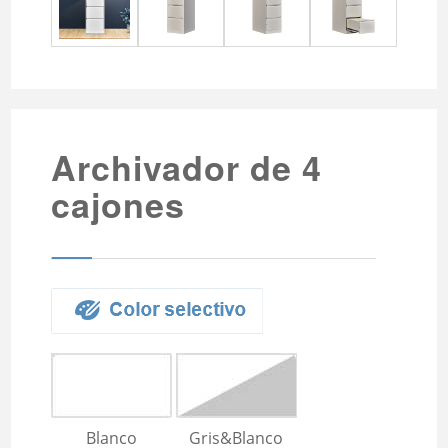
persiana
Armarios para empleados
de 24 puertas
Gabinete de archivo de
contraseña
Gabinete de archivo de
contraseña 2
Archivador de 4
cajones
Blanco
Gris&Blanco